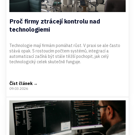
Proč firmy ztrácejí kontrolu nad
technologiemi
Technologie mají firmám pomáhat růst. V praxi se ale často
stává opak. S rostoucím počtem systémů, integrací a
automatizací začíná být stále těžší pochopit, jak celý
technologický celek skutečně funguje.
Číst článek →
09.03.2026