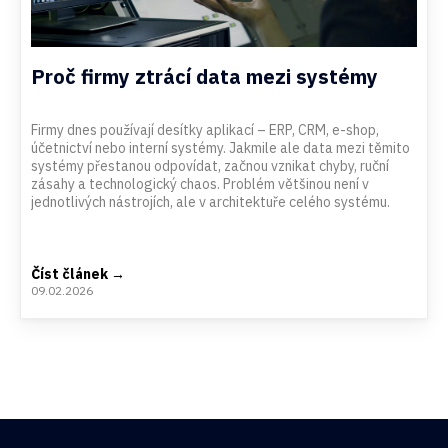
Proč firmy ztrácí data mezi systémy
Firmy dnes používají desítky aplikací – ERP, CRM, e-shop,
účetnictví nebo interní systémy. Jakmile ale data mezi těmito
systémy přestanou odpovídat, začnou vznikat chyby, ruční
zásahy a technologický chaos. Problém většinou není v
jednotlivých nástrojích, ale v architektuře celého systému.
Číst článek →
09.02.2026